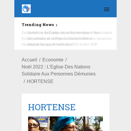
Trending News
Education : la fédération de la Russie rénove les
écoles primaire et collège du Camp Général
Aboubacar Sangoulé Lamizana
Accueil
Economie
Noël 2022 : L’Eglise Des Nations
Solidaire Aux Personnes Démunies
HORTENSE
HORTENSE