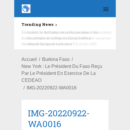
Trending News
Education : la fédération de la Russie rénove les
écoles primaire et collège du Camp Général
Aboubacar Sangoulé Lamizana
Accueil
Burkina Faso
New York : Le Président Du Faso Reçu
Par Le Président En Exercice De La
CEDEAO
IMG-20220922-WA0016
IMG-20220922-
WA0016