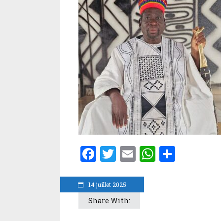
Facebook
Twitter
Email
WhatsA
Parta
14 juillet 2025
Share With: