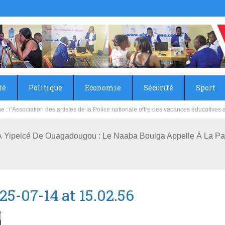
té
Politique
Economie
Sécurité
Sport
sie rénove les écoles primaire et collège du Camp Général Aboubacar Sangoulé La
 Yipelcé De Ouagadougou : Le Naaba Boulga Appelle À La Pai
-07-14 at 15.02.56