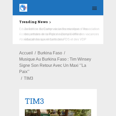
Trending News
Education : la fédération de la Russie rénove les
écoles primaire et collège du Camp Général
Aboubacar Sangoulé Lamizana
Accueil
Burkina Faso
Musique Au Burkina Faso : Tim Winsey
Signe Son Retour Avec Un Maxi ‘’La
Paix’’
TIM3
TIM3