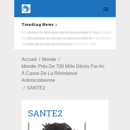
Trending News
Education : la fédération de la Russie rénove les
écoles primaire et collège du Camp Général
Aboubacar Sangoulé Lamizana
Accueil
Monde
Monde: Près De 700 Mille Décès Par An
À Cause De La Résistance
Antimicrobienne
SANTE2
SANTE2