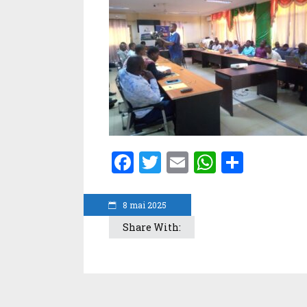
Facebook
Twitter
Email
WhatsA
Parta
8 mai 2025
Share With: