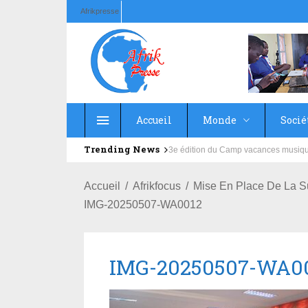
Afrikpresse
Accueil
Monde
Socié
Trending News
Education : la fédération de la Rus
Accueil
Afrikfocus
Mise En Place De La S
IMG-20250507-WA0012
IMG-20250507-WA0