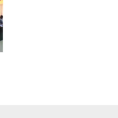
pp
ger