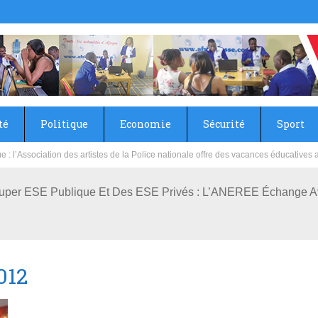
té
Politique
Economie
Sécurité
Sport
sie rénove les écoles primaire et collège du Camp Général Aboubacar Sangoulé La
uper ESE Publique Et Des ESE Privés : L’ANEREE Échange Av
012