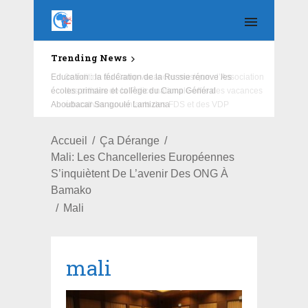
Trending News
Education : la fédération de la Russie rénove les
écoles primaire et collège du Camp Général
Aboubacar Sangoulé Lamizana
Accueil
Ça Dérange
Mali: Les Chancelleries Européennes
S’inquiètent De L’avenir Des ONG À
Bamako
Mali
mali