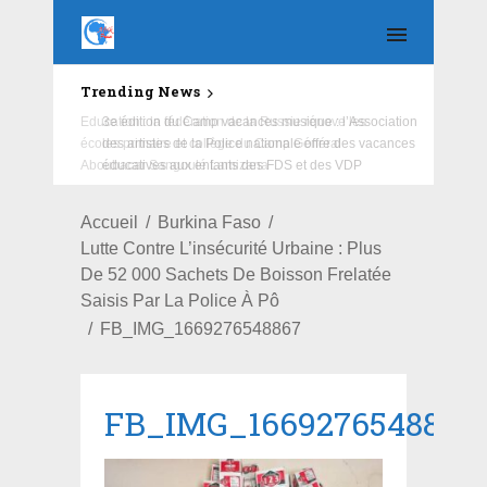
Trending News
Education : la fédération de la Russie rénove les
écoles primaire et collège du Camp Général
Aboubacar Sangoulé Lamizana
Accueil
Burkina Faso
Lutte Contre L’insécurité Urbaine : Plus
De 52 000 Sachets De Boisson Frelatée
Saisis Par La Police À Pô
FB_IMG_1669276548867
FB_IMG_1669276548867