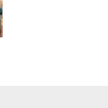
pp
ger