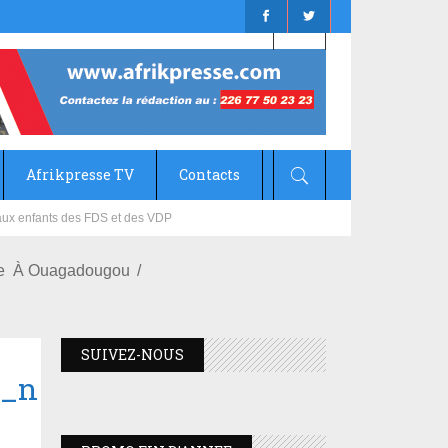
Afrikpresse TV
Contacts
mizana
lice À Ouagadougou
SUIVEZ-NOUS
1_n