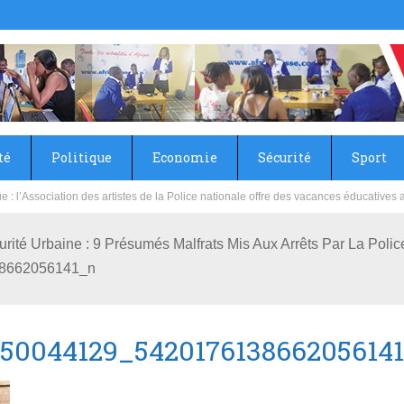
té
Politique
Economie
Sécurité
Sport
sie rénove les écoles primaire et collège du Camp Général Aboubacar Sangoulé La
curité Urbaine : 9 Présumés Malfrats Mis Aux Arrêts Par La Po
8662056141_n
150044129_542017613866205614