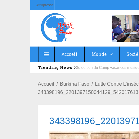
Afrikpresse
Accueil
Monde
Socié
Trending News
Education : la fédération de la Rus
Accueil
Burkina Faso
Lutte Contre L’insé
343398196_2201397150044129_542017613
343398196_2201397