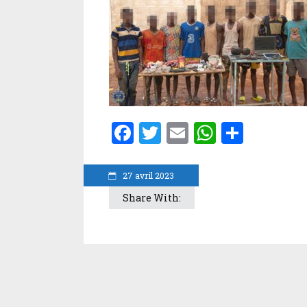
Facebook
Twitter
Email
WhatsA
Parta
27 avril 2023
Share With: