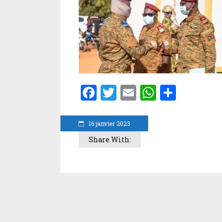
Facebook
Twitter
Email
WhatsA
Parta
16 janvier 2023
Share With: