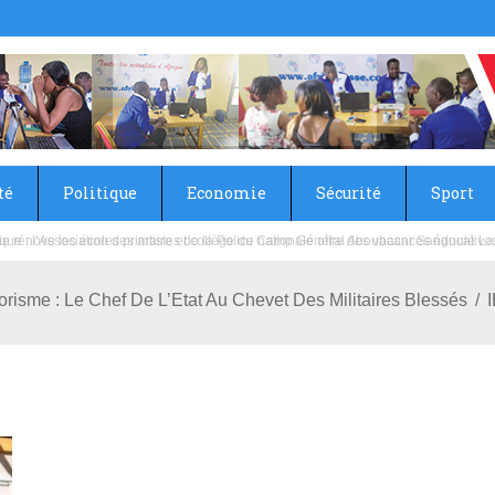
té
Politique
Economie
Sécurité
Sport
sie rénove les écoles primaire et collège du Camp Général Aboubacar Sangoulé La
rorisme : Le Chef De L’Etat Au Chevet Des Militaires Blessés