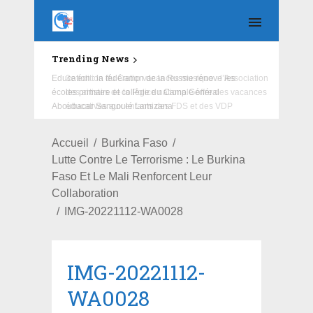
Trending News
Education : la fédération de la Russie rénove les
écoles primaire et collège du Camp Général
Aboubacar Sangoulé Lamizana
Accueil
Burkina Faso
Lutte Contre Le Terrorisme : Le Burkina
Faso Et Le Mali Renforcent Leur
Collaboration
IMG-20221112-WA0028
IMG-20221112-
WA0028