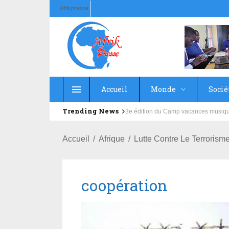
Afrikpresse
Accueil
Monde
Socié
Trending News
Education : la fédération de la Rus
3e édition du Camp vacances musi
Accueil
Afrique
Lutte Contre Le Terrorism
coopération