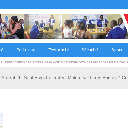
té
Politique
Economie
Sécurité
Sport
sie rénove les écoles primaire et collège du Camp Général Aboubacar Sangoulé La
que : l’Association des artistes de la Police nationale offre des vacances éducat
e Au Sahel : Sept Pays Entendent Mutualiser Leurs Forces
Co