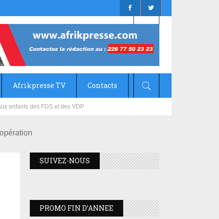
Afrikpresse TV
Contacts
mizana
ives aux enfants des FDS et des VDP
opération
SUIVEZ-NOUS
PROMO FIN D’ANNEE