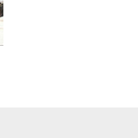
pp
ger