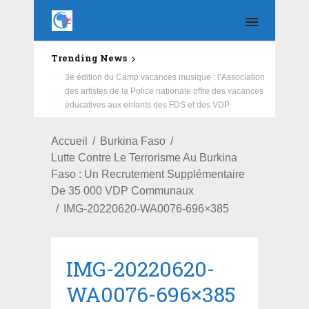
Trending News
Education : la fédération de la Russie rénove les
écoles primaire et collège du Camp Général
Aboubacar Sangoulé Lamizana
Accueil
Burkina Faso
Lutte Contre Le Terrorisme Au Burkina
Faso : Un Recrutement Supplémentaire
De 35 000 VDP Communaux
IMG-20220620-WA0076-696×385
IMG-20220620-
WA0076-696×385