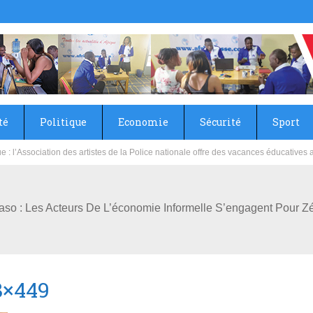
té
Politique
Economie
Sécurité
Sport
sie rénove les écoles primaire et collège du Camp Général Aboubacar Sangoulé La
Faso : Les Acteurs De L’économie Informelle S’engagent Pour Z
8×449