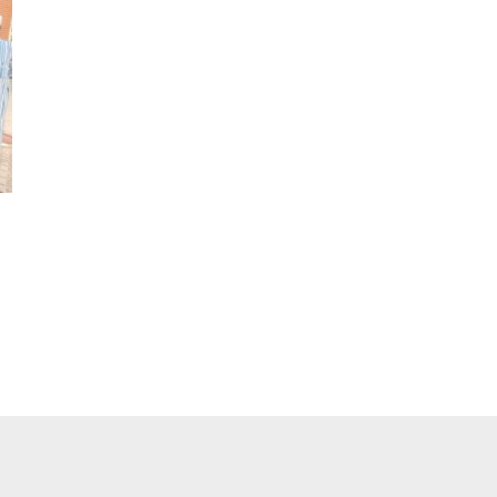
pp
ger