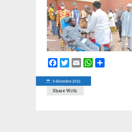
Facebook
Twitter
Email
WhatsA
Parta
6 décembre 2022
Share With: