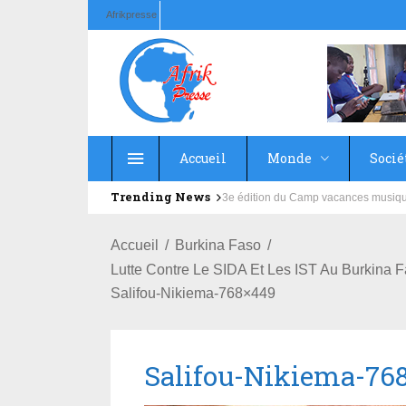
Afrikpresse
Accueil
Monde
Socié
Trending News
Education : la fédération de la Rus
Accueil
Burkina Faso
Lutte Contre Le SIDA Et Les IST Au Burkina 
Salifou-Nikiema-768×449
Salifou-Nikiema-76