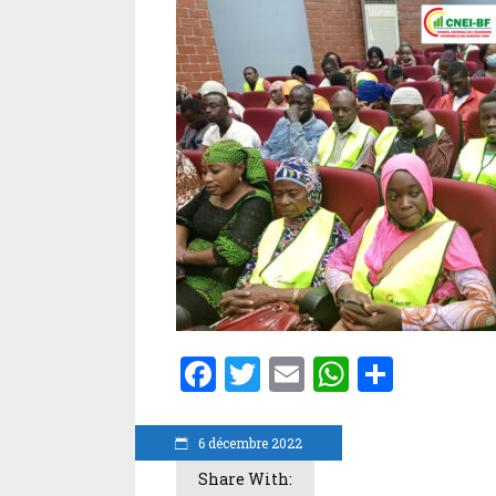
Facebook
Twitter
Email
WhatsA
Parta
6 décembre 2022
Share With: