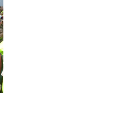
pp
ger