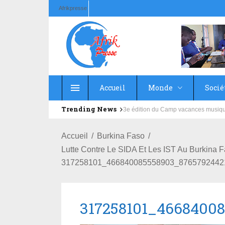
Afrikpresse
Accueil
Monde
Socié
Trending News
Education : la fédération de la Rus
Accueil
Burkina Faso
Lutte Contre Le SIDA Et Les IST Au Burkina 
317258101_466840085558903_8765792442
317258101_4668400