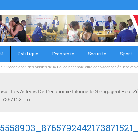
té
Politique
Economie
Sécurité
Sport
sie rénove les écoles primaire et collège du Camp Général Aboubacar Sangoulé La
Faso : Les Acteurs De L’économie Informelle S’engagent Pour Z
173871521_n
85558903_8765792442173871521