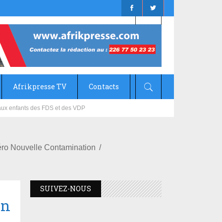
Afrikpresse TV
Contacts
mizana
éro Nouvelle Contamination
SUIVEZ-NOUS
_n