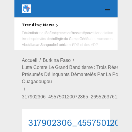
Trending News
Education : la fédération de la Russie rénove les
écoles primaire et collège du Camp Général
Aboubacar Sangoulé Lamizana
Accueil
Burkina Faso
Lutte Contre Le Grand Banditisme : Trois Réseaux D
Présumés Délinquants Démantelés Par La Police
Ouagadougou
317902306_455750120072865_265526376123513
317902306_45575012007