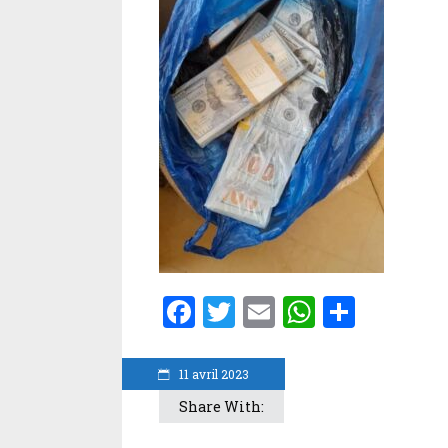
Facebook
Twitter
Email
WhatsA
Parta
11 avril 2023
Share With: