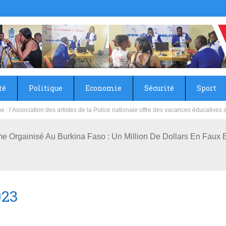
té
Politique
Economie
Sécurité
Sport
sie rénove les écoles primaire et collège du Camp Général Aboubacar Sangoulé La
me Orgainisé Au Burkina Faso : Un Million De Dollars En Faux 
023