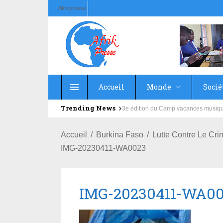
Afrikpresse
Accueil
Monde
Socié
Trending News
Education : la fédération de la Rus
Accueil
Burkina Faso
Lutte Contre Le Cri
IMG-20230411-WA0023
IMG-20230411-WA0