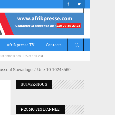
Afrikpresse TV
Contacts
mizana
Youssouf Sawadogo
Une-10-1024×560
SUIVEZ-NOUS
PROMO FIN D’ANNEE