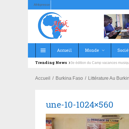
Afrikpresse
Accueil
Monde
Socié
Trending News
Education : la fédération de la Rus
Accueil
Burkina Faso
Littérature Au Bur
une-10-1024×560