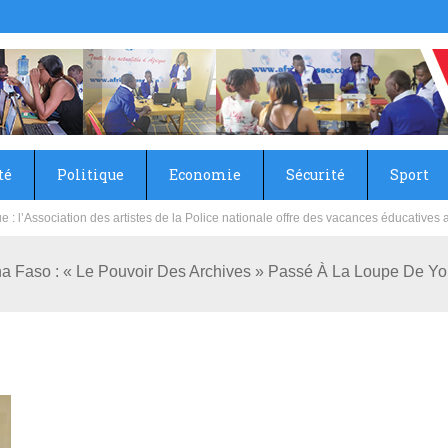
té
Politique
Economie
Sécurité
Sport
sie rénove les écoles primaire et collège du Camp Général Aboubacar Sangoulé La
kina Faso : « Le Pouvoir Des Archives » Passé À La Loupe De 