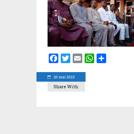
Facebook
Twitter
Email
WhatsA
Parta
20 mai 2023
Share With: