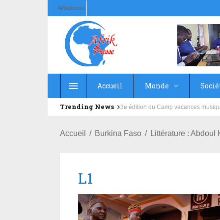
Afrikpresse
Accueil
Monde
Socié
Trending News
Education : la fédération de la Rus
Accueil
Burkina Faso
Littérature : Abdou
L1