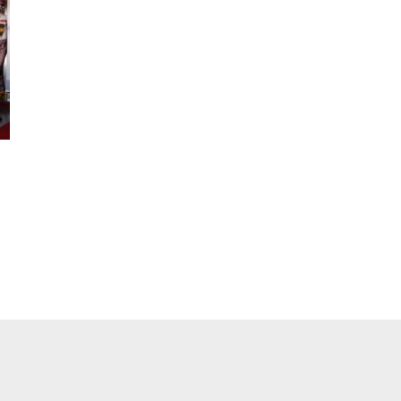
pp
ger