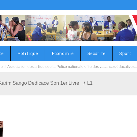
té
Politique
Economie
Sécurité
Sport
sie rénove les écoles primaire et collège du Camp Général Aboubacar Sangoulé La
l Karim Sango Dédicace Son 1er Livre
L1