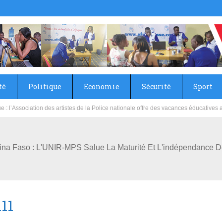
té
Politique
Economie
Sécurité
Sport
sie rénove les écoles primaire et collège du Camp Général Aboubacar Sangoulé La
na Faso : L'UNIR-MPS Salue La Maturité Et L'indépendance De 
11