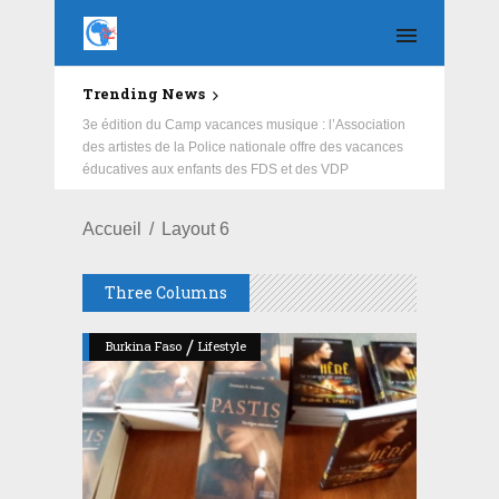
Trending News
3e édition du Camp vacances musique : l’Association
des artistes de la Police nationale offre des vacances
éducatives aux enfants des FDS et des VDP
Accueil
Layout 6
Three Columns
/
Burkina Faso
Lifestyle