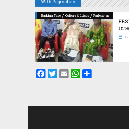
With Pagination
/
/
Burkina Faso
Culture & Loisirs
Parlons-en
FESP
inte
19 
Facebook
Twitter
Email
WhatsApp
Partager