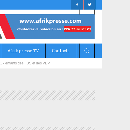
Afrikpresse TV
Contacts
 aux enfants des FDS et des VDP