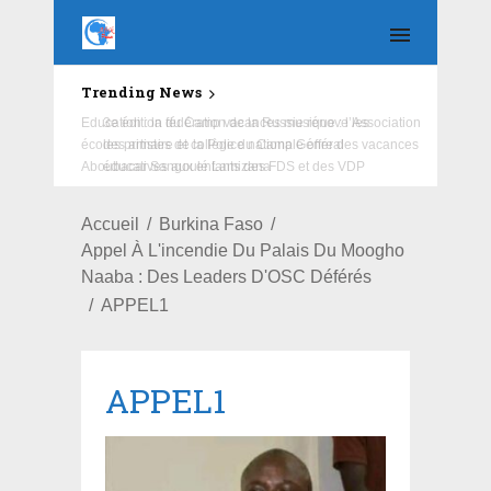
Trending News
Education : la fédération de la Russie rénove les
écoles primaire et collège du Camp Général
Aboubacar Sangoulé Lamizana
Accueil
Burkina Faso
Appel À L'incendie Du Palais Du Moogho
Naaba : Des Leaders D'OSC Déférés
APPEL1
APPEL1