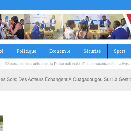
té
Politique
Economie
Sécurité
Sport
sie rénove les écoles primaire et collège du Camp Général Aboubacar Sangoulé La
es Sols: Des Acteurs Échangent À Ouagadougou Sur La Gesti