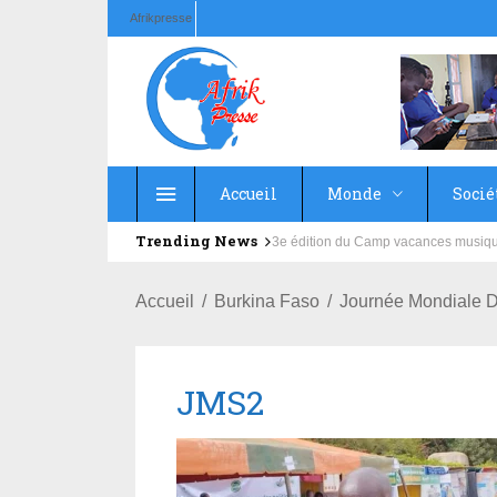
Afrikpresse
Accueil
Monde
Socié
Trending News
Education : la fédération de la Rus
Accueil
Burkina Faso
Journée Mondiale D
JMS2