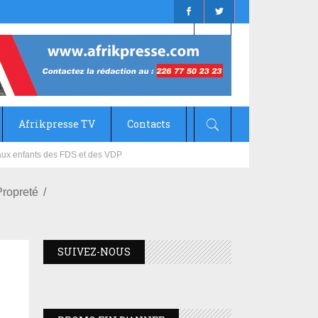
Afrikpresse TV
Contacts
mizana
Propreté
SUIVEZ-NOUS