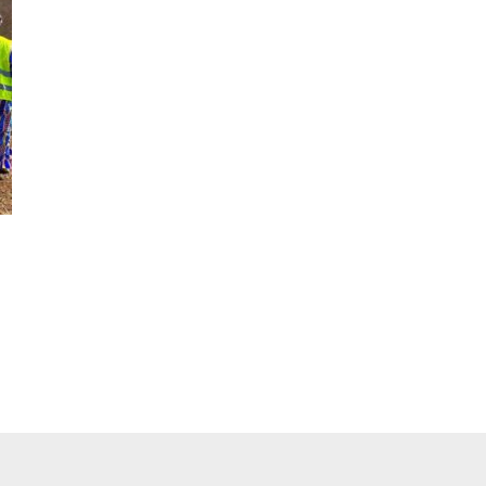
pp
ger