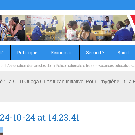
té
Politique
Economie
Sécurité
Sport
sie rénove les écoles primaire et collège du Camp Général Aboubacar Sangoulé La
é : La CEB Ouaga 6 Et African Initiative Pour L’hygiène Et La 
-10-24 at 14.23.41