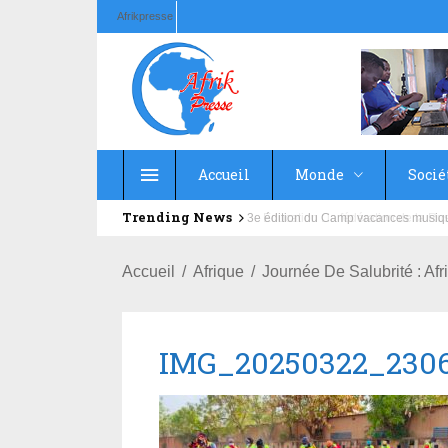
Afrikpresse
Accueil
Monde
Socié
Trending News
Education : la fédération de la Rus
Accueil
Afrique
Journée De Salubrité : Af
IMG_20250322_2306