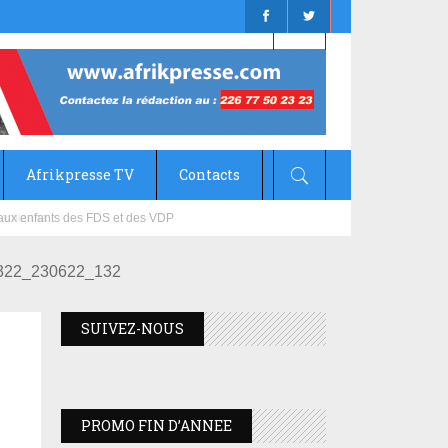
Afrikpresse TV
Contacts
mizana
322_230622_132
SUIVEZ-NOUS
PROMO FIN D’ANNEE