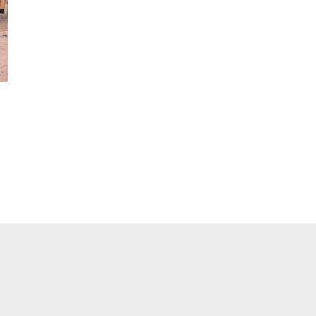
pp
ger