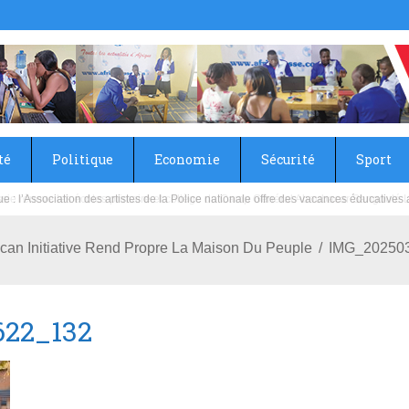
té
Politique
Economie
Sécurité
Sport
sie rénove les écoles primaire et collège du Camp Général Aboubacar Sangoulé La
rican Initiative Rend Propre La Maison Du Peuple
IMG_20250
22_132