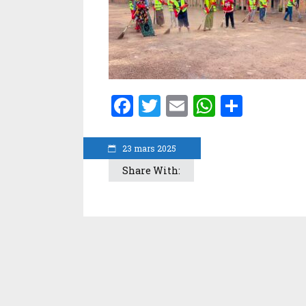
Facebook
Twitter
Email
WhatsA
Parta
23 mars 2025
Share With: