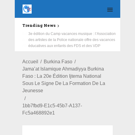
Trending News
Education : la fédération de la Russie rénove les
écoles primaire et collège du Camp Général
Aboubacar Sangoulé Lamizana
Accueil
Burkina Faso
Jama’at Islamique Ahmadiyya Burkina
Faso : La 20e Édition Ijtema National
Sous Le Signe De La Formation De La
Jeunesse
1bb7fbd9-E1c5-45b7-A137-
Fc5a468892e1