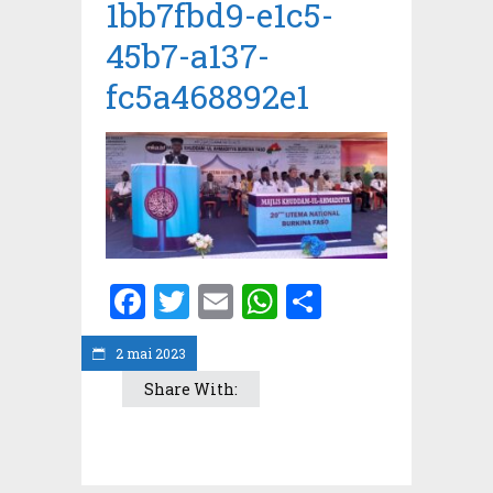
1bb7fbd9-e1c5-
45b7-a137-
fc5a468892e1
Facebook
Twitter
Email
WhatsApp
Partager
2 mai 2023
Share With: