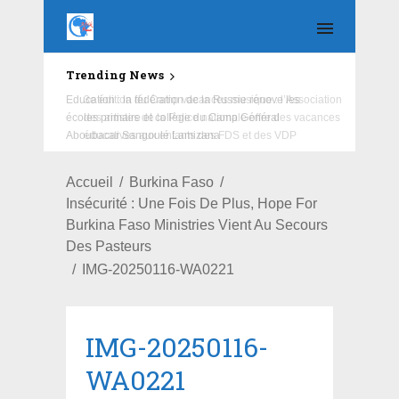
Trending News
Education : la fédération de la Russie rénove les
écoles primaire et collège du Camp Général
Aboubacar Sangoulé Lamizana
Accueil
Burkina Faso
Insécurité : Une Fois De Plus, Hope For
Burkina Faso Ministries Vient Au Secours
Des Pasteurs
IMG-20250116-WA0221
IMG-20250116-
WA0221