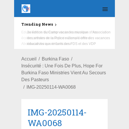
Trending News
Education : la fédération de la Russie rénove les
écoles primaire et collège du Camp Général
Aboubacar Sangoulé Lamizana
Accueil
Burkina Faso
Insécurité : Une Fois De Plus, Hope For
Burkina Faso Ministries Vient Au Secours
Des Pasteurs
IMG-20250114-WA0068
IMG-20250114-
WA0068