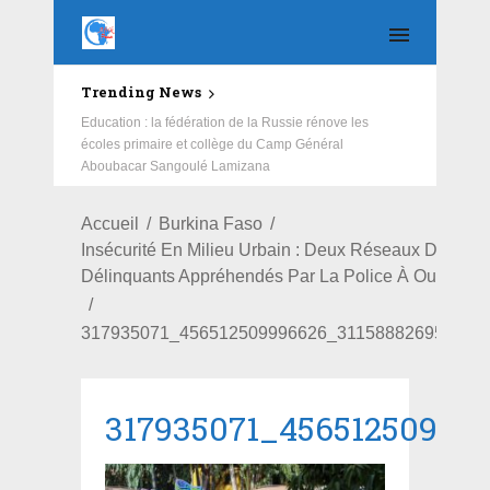
Trending News
Education : la fédération de la Russie rénove les
écoles primaire et collège du Camp Général
Aboubacar Sangoulé Lamizana
Accueil
Burkina Faso
Insécurité En Milieu Urbain : Deux Réseaux De Pré
Délinquants Appréhendés Par La Police À Ouagad
317935071_456512509996626_311588826956748
317935071_45651250999