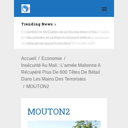
Trending News
Education : la fédération de la Russie rénove les
écoles primaire et collège du Camp Général
Aboubacar Sangoulé Lamizana
Accueil
Economie
Insécurité Au Mali : L’armée Malienne A
Récupéré Plus De 600 Têtes De Bétail
Dans Les Mains Des Terroristes
MOUTON2
MOUTON2