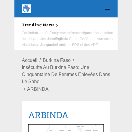
Trending News
Education : la fédération de la Russie rénove les
écoles primaire et collège du Camp Général
Aboubacar Sangoulé Lamizana
Accueil
Burkina Faso
Insécurité Au Burkina Faso: Une
Cinquantaine De Femmes Enlevées Dans
Le Sahel
ARBINDA
ARBINDA