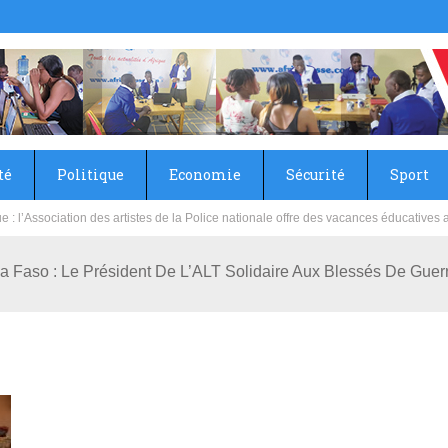
té
Politique
Economie
Sécurité
Sport
sie rénove les écoles primaire et collège du Camp Général Aboubacar Sangoulé La
na Faso : Le Président De L’ALT Solidaire Aux Blessés De Guer