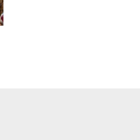
pp
ger