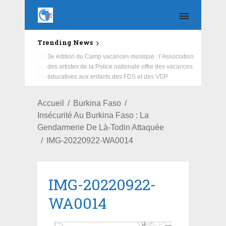
Trending News
Education : la fédération de la Russie rénove les
écoles primaire et collège du Camp Général
Aboubacar Sangoulé Lamizana
Accueil
Burkina Faso
Insécurité Au Burkina Faso : La
Gendarmerie De Là-Todin Attaquée
IMG-20220922-WA0014
IMG-20220922-
WA0014