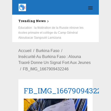
Trending News
Education : la fédération de la Russie rénove les
écoles primaire et collège du Camp Général
Aboubacar Sangoulé Lamizana
Accueil
Burkina Faso
Insécurité Au Burkina Faso : Alouna
Traoré Donne Un Signal Fort Aux Jeunes
FB_IMG_1667909432246
FB_IMG_1667909432246