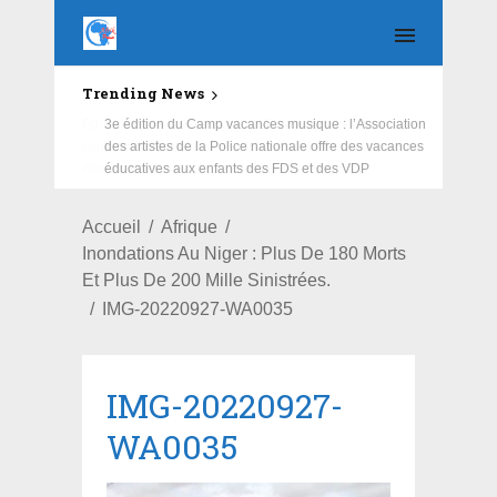
Trending News
Education : la fédération de la Russie rénove les
écoles primaire et collège du Camp Général
Aboubacar Sangoulé Lamizana
Accueil
Afrique
Inondations Au Niger : Plus De 180 Morts
Et Plus De 200 Mille Sinistrées.
IMG-20220927-WA0035
IMG-20220927-
WA0035