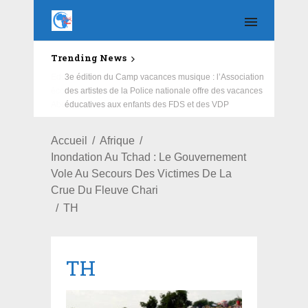
Trending News
Education : la fédération de la Russie rénove les
écoles primaire et collège du Camp Général
Aboubacar Sangoulé Lamizana
Accueil
Afrique
Inondation Au Tchad : Le Gouvernement
Vole Au Secours Des Victimes De La
Crue Du Fleuve Chari
TH
TH