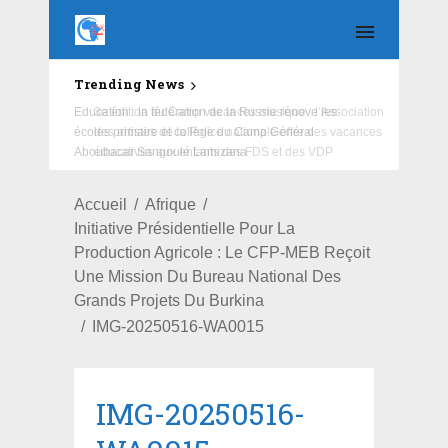
Trending News
Education : la fédération de la Russie rénove les
écoles primaire et collège du Camp Général
Aboubacar Sangoulé Lamizana
Accueil
Afrique
Initiative Présidentielle Pour La
Production Agricole : Le CFP-MEB Reçoit
Une Mission Du Bureau National Des
Grands Projets Du Burkina
IMG-20250516-WA0015
IMG-20250516-