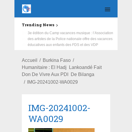
Trending News
Education : la fédération de la Russie rénove les
écoles primaire et collège du Camp Général
Aboubacar Sangoulé Lamizana
Accueil
Burkina Faso
Humanitaire : El Hadj Lankoandé Fait
Don De Vivre Aux PDI De Bilanga
IMG-20241002-WA0029
IMG-20241002-
WA0029