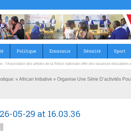
té
Politique
Economie
Sécurité
Sport
sie rénove les écoles primaire et collège du Camp Général Aboubacar Sangoulé La
otique: « African Initiative » Organise Une Série D’activités P
6-05-29 at 16.03.36