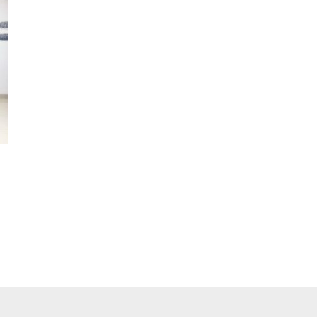
pp
ger