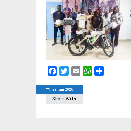
Facebook
Twitter
Email
WhatsA
Parta
29 mai 2026
Share With: