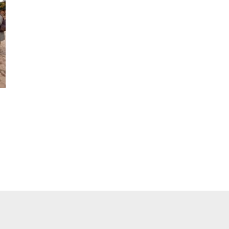
pp
ger