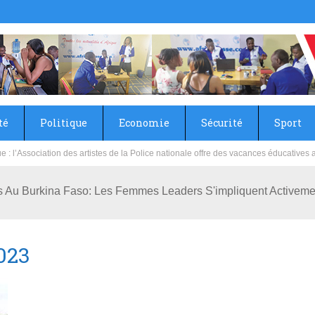
té
Politique
Economie
Sécurité
Sport
sie rénove les écoles primaire et collège du Camp Général Aboubacar Sangoulé La
ts Au Burkina Faso: Les Femmes Leaders S'impliquent Activeme
023