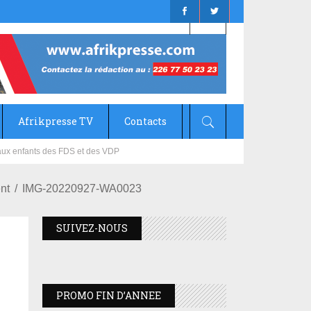
Afrikpresse TV
Contacts
mizana
nt
IMG-20220927-WA0023
SUIVEZ-NOUS
PROMO FIN D’ANNEE