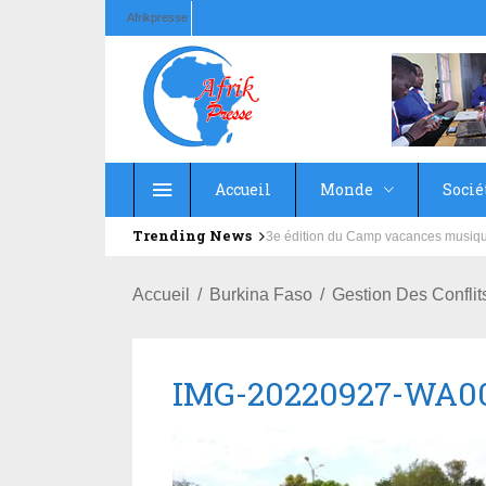
Afrikpresse
Accueil
Monde
Socié
Trending News
Education : la fédération de la Rus
Accueil
Burkina Faso
Gestion Des Confli
IMG-20220927-WA0