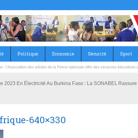
té
Politique
Economie
Sécurité
Sport
sie rénove les écoles primaire et collège du Camp Général Aboubacar Sangoulé La
te 2023 En Électricité Au Burkina Faso : La SONABEL Rassur
frique-640×330