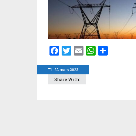
Facebook
Twitter
Email
WhatsA
Parta
22 mars 2023
Share With: