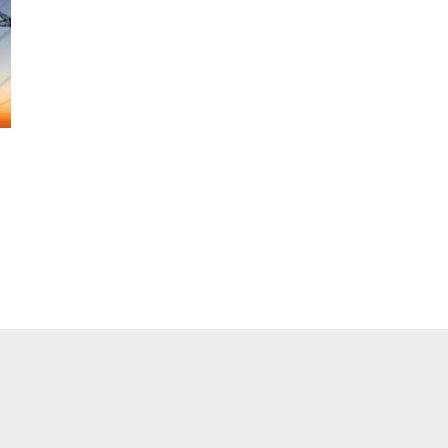
pp
ger