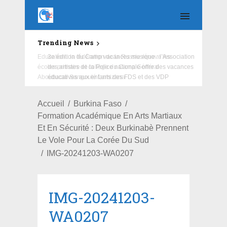
Trending News
Education : la fédération de la Russie rénove les
écoles primaire et collège du Camp Général
Aboubacar Sangoulé Lamizana
Accueil
Burkina Faso
Formation Académique En Arts Martiaux
Et En Sécurité : Deux Burkinabè Prennent
Le Vole Pour La Corée Du Sud
IMG-20241203-WA0207
IMG-20241203-
WA0207