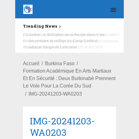
Trending News
Education : la fédération de la Russie rénove les
écoles primaire et collège du Camp Général
Aboubacar Sangoulé Lamizana
Accueil
Burkina Faso
Formation Académique En Arts Martiaux
Et En Sécurité : Deux Burkinabè Prennent
Le Vole Pour La Corée Du Sud
IMG-20241203-WA0203
IMG-20241203-
WA0203