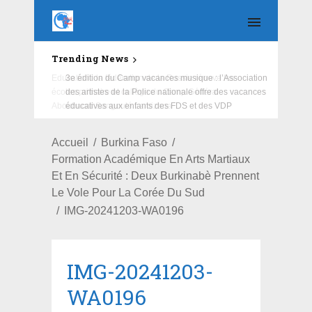
Trending News
Education : la fédération de la Russie rénove les
écoles primaire et collège du Camp Général
Aboubacar Sangoulé Lamizana
Accueil
Burkina Faso
Formation Académique En Arts Martiaux
Et En Sécurité : Deux Burkinabè Prennent
Le Vole Pour La Corée Du Sud
IMG-20241203-WA0196
IMG-20241203-
WA0196