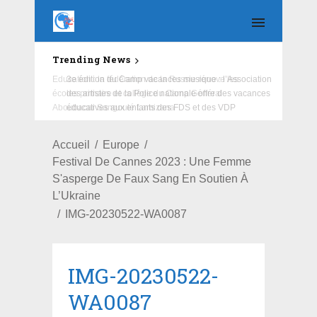
Trending News
Education : la fédération de la Russie rénove les
écoles primaire et collège du Camp Général
Aboubacar Sangoulé Lamizana
Accueil
Europe
Festival De Cannes 2023 : Une Femme
S'asperge De Faux Sang En Soutien À
L’Ukraine
IMG-20230522-WA0087
IMG-20230522-
WA0087