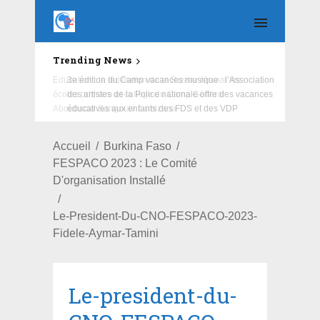
Trending News
Education : la fédération de la Russie rénove les
écoles primaire et collège du Camp Général
Aboubacar Sangoulé Lamizana
Accueil
Burkina Faso
FESPACO 2023 : Le Comité
D'organisation Installé
Le-President-Du-CNO-FESPACO-2023-
Fidele-Aymar-Tamini
Le-president-du-