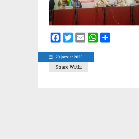
Facebook
Twitter
Email
WhatsA
Parta
20 janvier 2023
Share With: