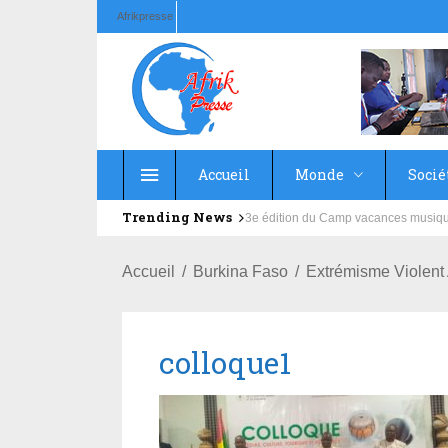
Afrikpresse
Accueil
Monde
Socié
Trending News
Education : la fédération de la Rus
Accueil
Burkina Faso
Extrémisme Violent 
colloque1