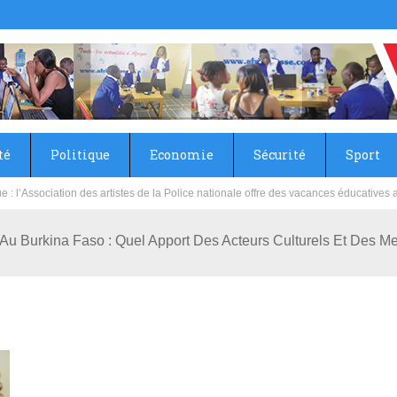
té
Politique
Economie
Sécurité
Sport
sie rénove les écoles primaire et collège du Camp Général Aboubacar Sangoulé La
Au Burkina Faso : Quel Apport Des Acteurs Culturels Et Des M