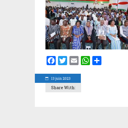
Facebook
Twitter
Email
WhatsA
Parta
13 juin 2023
Share With: