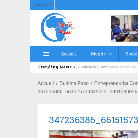
Afrikpresse
Accueil
Monde
Socié
Trending News
Education : la fédération de la Rus
Accueil
Burkina Faso
Entrepreneuriat Co
347236386_661515739349014_5491080656
347236386_6615157