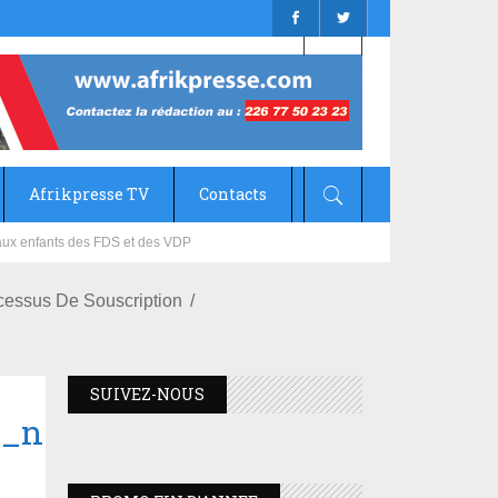
Afrikpresse TV
Contacts
mizana
cessus De Souscription
SUIVEZ-NOUS
7_n