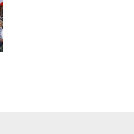
pp
ger