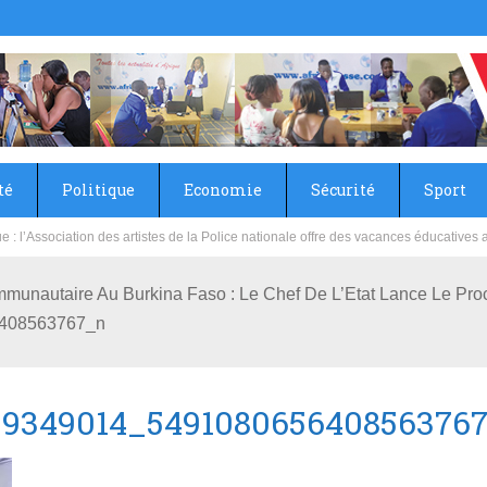
té
Politique
Economie
Sécurité
Sport
sie rénove les écoles primaire et collège du Camp Général Aboubacar Sangoulé La
mmunautaire Au Burkina Faso : Le Chef De L’Etat Lance Le Pro
408563767_n
39349014_549108065640856376