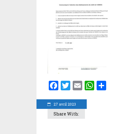
Facebook
Twitter
Email
WhatsA
Parta
27 avril 2023
Share With: