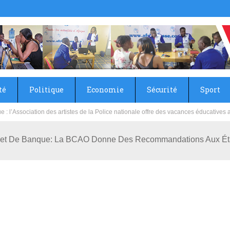
té
Politique
Economie
Sécurité
Sport
sie rénove les écoles primaire et collège du Camp Général Aboubacar Sangoulé La
et De Banque: La BCAO Donne Des Recommandations Aux Éta